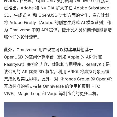
NVIDIA 补充说，OpenUSD 支持的新 Omniverse 连接现
已推出。Adobe 和 NVIDIA 扩大了在 Adob​​e Substance 
3D、生成式 AI 和 OpenUSD 计划方面的合作，宣布计划
将 Adob​​e Firefly（Adobe 的创意生成式 AI 模型系列）作
为 Omniverse 中的 API 提供，使开发人员和创作者能够增
首
强他们的设计流程。
页
此外，Omniverse 用户现在可以构建与其他基于 
行
OpenUSD 的空间计算平台（例如 Apple 的 ARKit 和 
业
动
RealityKit）兼容的内容、体验和应用程序，RealityKit 是
态
该公司的 AR 优先 3D 框架，利用 ARKit 将虚拟对象无缝
集成到现实世界中。此外，对 Khronos Group 的 OpenXR 
应
开放标准的新支持将 Omniverse 的使用扩展到 HTC 
用
VIVE、Magic Leap 和 Varjo 等制造商的更多耳机。
新
闻