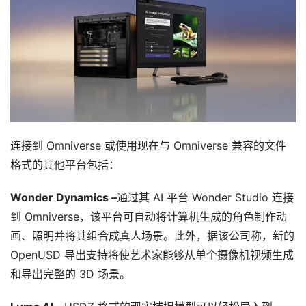
V
R
设
备
排
登录
注册
名
观
点
连接到 Omniverse 或使用现在与 Omniverse 兼容的文件
格式的其他平台包括：
资
源
Wonder Dynamics –
通过其 AI 平台 Wonder Studio 连接
下
到 Omniverse，该平台可自动将计算机生成的角色制作动
载
画、照明并将其组合成真人场景。此外，据该公司称，新的 
OpenUSD 导出支持将使艺术家能够从单个摄像机视频生成
V
和导出完整的 3D 场景。
R
论