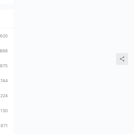
1620
888
875
744
1224
1130
671