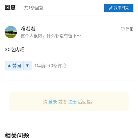
回复
共1条回复
我来回复
首
页
噜啦啦
评论
这个人很懒，什么都没有留下～
行
业
30之内吧
动
态
赞同
1年前
0条评论
应
用
新
闻
请
登录
或者
注册
后回复。
V
R
设
相关问题