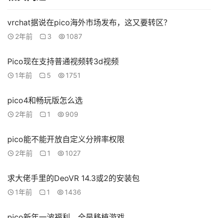
备
排
登录
注册
vrchat据说在pico海外市场发布，这又要转区？
名
2年前
3
1087
观
Pico现在支持普通视频转3d视频
点
1年前
5
1751
资
pico4和畅玩版怎么选
源
2年前
1
909
下
载
pico能不能开放自定义分辨率权限
2年前
1
1027
V
R
论
求大佬手里的DeoVR 14.3或2的安装包
坛
1年前
1
1436
社
区
pico新年一波福利，全是移植游戏