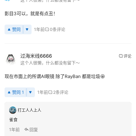
新
影目3可以，就是有点丑！
闻
赞同
1年前
0条评论
V
R
设
备
过海米线6666
评论
排
登录
注册
这个人很懒，什么都没有留下～
名
现在市面上的所谓AI眼镜 除了RayBan 都是垃圾🤩
观
点
赞同 1
1年前
2条评论
资
打工人人上人
源
雀食
下
1年前
回复
载