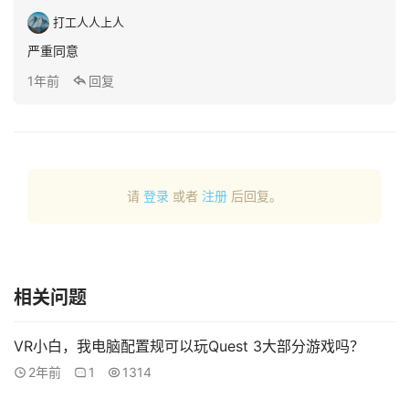
打工人人上人
V
严重同意
R
论
1年前
回复
坛
社
区
请
登录
或者
注册
后回复。
相关问题
VR小白，我电脑配置规可以玩Quest 3大部分游戏吗？
2年前
1
1314