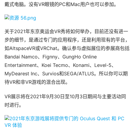
动
戴式电脑。没有VR眼镜的PC和Mac用户也可以参加。
态
应
关于2021年东京奥运会VR秀将如何举办，目前还没有进一
用
新
步的细节，是通过专门的应用程序，还是利用现有的平台，
闻
如AltspaceVR或VRChat。确认参与虚拟展位的参展商包括
Bandai Namco、Fignny、GungHo Online 
V
Entertainment、Koei Tecmo、Konami、Level-5、
R
MyDearest Inc、Survios和SEGA/ATLUS。所以你可以期
设
待VR和非VR游戏的混合出现。
备
排
登录
注册
VR展示将在2021年9月30日至10月3日期间与主要活动同
名
时进行。
观
点