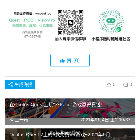
资
源
下
载
V
R
论
赞
(0)
坛
社
区
生成海报
0
0
在Oculus Quest上玩“Z-Race”游戏赢得真钱！
上一篇
2021年9月4日 上午10:37
Oculus Quest 2上的5款免费VR游戏–2021年9月