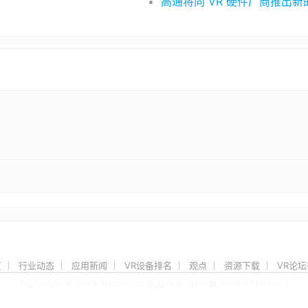
高通将向 VR 硬件厂商推出新的 X
页
行业动态
应用新闻
VR设备排名
观点
资源下载
VR论
Copyright © 2024 vrcoast.cn 版权所有
京ICP备2021025054号-1