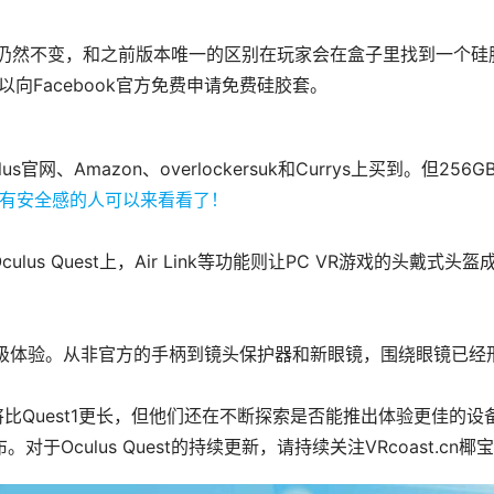
uest 2价格仍然不变，和之前版本唯一的区别在玩家会在盒子里找
，可以向Facebook官方免费申请免费硅胶套。
culus官网、Amazon、overlockersuk和Currys上买
lus Quest上，Air Link等功能则让PC VR游戏的头戴式头盔
种方式来升级体验。从非官方的手柄到镜头保护器和新眼镜，围绕眼镜
2的寿命将比Quest1更长，但他们还在不断探索是否能推出体验更佳的设备，
公布。对于Oculus Quest的持续更新，请持续关注VRcoast.c