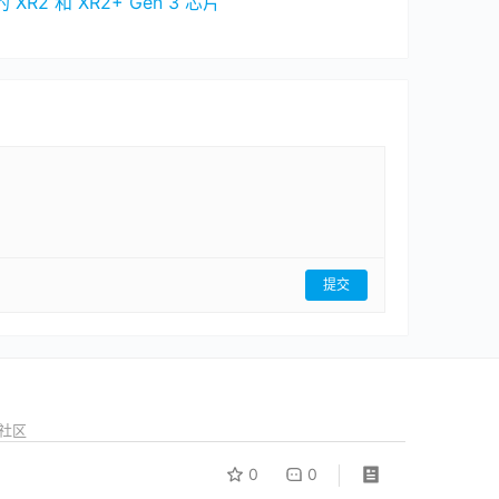
R2 和 XR2+ Gen 3 芯片
提交
坛社区
0
0