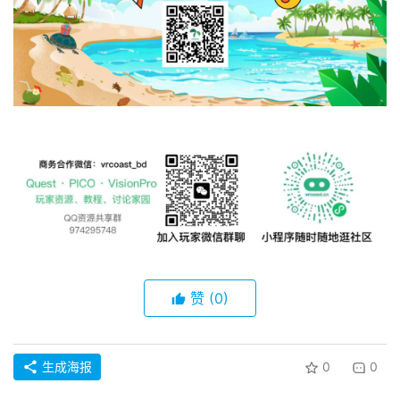
R
论
坛
社
区
赞
(0)
生成海报
0
0