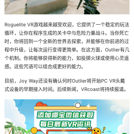
闻
V
R
Roguelite VR游戏越来越受欢迎，它提供了一个稳定的玩法
设
循环，让你在程序生成的关卡中与危险力量战斗。当你死亡
备
时，你将回到一个全新的世界去探索，并能够在你前进的过
排
登录
注册
程中升级，让每次运行变得更简单。在这方面，Outlier有几
名
个机制。你将能够获得新的能力，如投掷火球或使用心灵遥
感。这些咒语可以组合成更好的能力。
观
点
目前，Joy Way还没有确认何时Outlier将开始PC VR头戴
式设备的早期接入时间。后续新闻，VRcoast将持续报道。
资
源
下
载
V