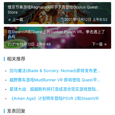
维京节奏游戏Ragnarock将于下周登陆Oculus Quest
Store
上一篇
2021年10月12日 上午8:52
在SteamVR和Quest上的Sucker Punch VR，拳击遇上了
乒乓
2021年10月12日 上午9:48
下一篇
相关推荐
剑与魔法(Blade & Sorcery: Nomad)即将发布更新 v1.0
越野赛车游戏MudRunner VR 即将登陆 Quest平台
星球大战：超越胜利将打造成混合现实游戏登陆Quest平台
《Arken Age》计划明年登陆PSVR 2和SteamVR
发表回复