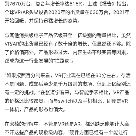
到7670万台，复合年增长率达81.5%。上述《报告》指出，
全球VR/AR头显设备2020年的出货量在630万台，2021年
资
源
开始回暖，并保持迅猛增长的态势。
下
载
与其他消费级电子产品亿级甚至十亿级别的销量相比，虽然
VR/AR的出货量已经有了数十倍的增长，但显然还不够。除
V
了价格偏高外，产品形态过大、内容生态不够完善等因素，
R
都成为这一行业发展的“拦路虎”。
论
坛
“如果按照百分制来看，VR行业现在已经在60分左右，存活
社
不是问题，成熟后至少是千万级别的市场，但到上亿级别还
区
有一定的挑战。”在张道宁看来，与智能手表相比，VR产品
的价格还比较昂贵，而与switch以及手机相比，即便是VR
一体机，产品的形态也偏大。
在宋楠的理解中，不管是VR还是AR，都还缺乏能够让人离
不开这些产品的现象级内容，“硬件方面已经有一个能让行