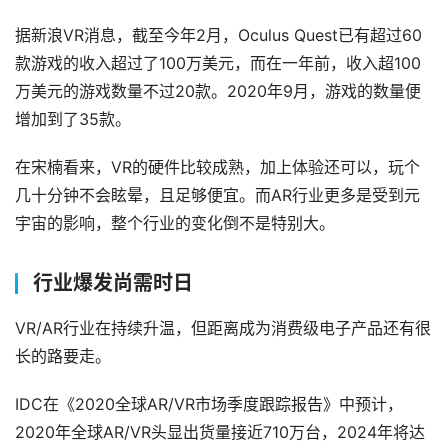
业
动
据新浪VR消息，截至今年2月，Oculus Quest已有超过60
态
款游戏的收入超过了100万美元，而在一年前，收入超100
万美元的游戏数量不过20款。2020年9月，游戏的数量便
应
增加到了35款。
用
新
在宋楠看来，VR的硬件比较成熟，加上体验还可以，玩个
闻
几十分钟不会眩晕，且足够便宜。而AR行业更多是受到元
宇宙的影响，整个行业的变化倒不是特别大。
V
R
行业爆发尚需时日
设
备
VR/AR行业在持续升温，但距离成为消费级电子产品还有很
排
登录
注册
长的路要走。
名
IDC在《2020全球AR/VR市场季度跟踪报告》中预计，
观
2020年全球AR/VR头显出货量接近710万台，2024年将达
点