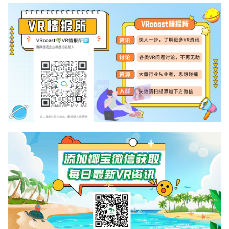
首
页
行
业
动
态
应
用
新
闻
V
R
设
备
排