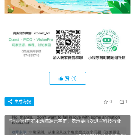
登录
注册
名
观
点
资
源
下
载
赞
(1)
V
R
论
生成海报
0
1
坛
社
“行业冥灯”罗永浩瞄准元宇宙，表示要再次进军科技行业
区