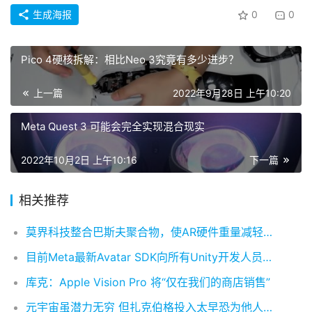
生成海报
0
0
Pico 4硬核拆解：相比Neo 3究竟有多少进步？
上一篇
2022年9月28日 上午10:20
Meta Quest 3 可能会完全实现混合现实
2022年10月2日 上午10:16
下一篇
相关推荐
莫界科技整合巴斯夫聚合物，使AR硬件重量减轻20%
目前Meta最新Avatar SDK向所有Unity开发人员开放
库克：Apple Vision Pro 将“仅在我们的商店销售”
元宇宙虽潜力无穷 但扎克伯格投入太早恐为他人做嫁衣