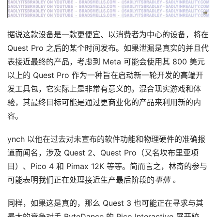
观
点
据说这款设备是一款更便宜、以消费者为中心的设备，将在 
Quest Pro 之后的某个时间发布。如果泄漏是真实的并且代
资
表接近最终的产品，考虑到 Meta 可能会使用其 800 美元
源
以上的 Quest Pro 作为一种旨在启动新一轮开发的高端开
下
发工具包，它实际上是非常有意义的。混合现实游戏和体
载
验，其最终目标可能是通过更商业化的产品来利用新的内
容。
V
R
ynch 以他在过去对未宣布的软件功能和物理硬件的准确报
论
坛
道而闻名，涉及 Quest 2、Quest Pro（又名坎布里亚项
社
目）、Pico 4 和 Pimax 12K 等等。简而言之，林奇的参与
区
可能表明我们正在处理接近生产最后阶段的
事情 。
同样，如果这是真的，那么 Quest 3 也可能正在寻求与其
最大的竞争对手 ByteDance 的 Pico Interactive 展开较