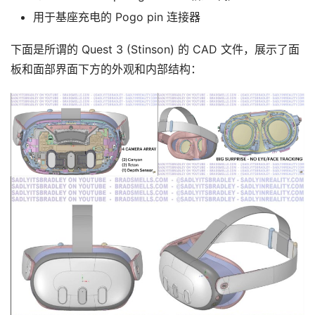
页
用于基座充电的 Pogo pin 连接器
行
下面是所谓的 Quest 3 (Stinson) 的 CAD 文件，展示了面
业
板和面部界面下方的外观和内部结构：
动
态
应
用
新
闻
V
R
设
备
排
登录
注册
名