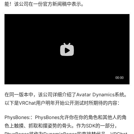
能！该公司在一份官方新闻稿中表示。
在同一版本中，该公司详细介绍了Avatar Dynamics系统。
以下是VRChat用户明年开始公开测试时所期待的内容：
PhysBones:：PhysBones允许你在你的角色和其他人的角
色上触摸、抓取和摆姿势的骨头。作为SDK的一部分，
PhysBones将作为DynamicBones的直接替代品。VRChat