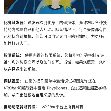
设
备
排
登录
注册
化身触发器
：触发​​器检测化身上的碰撞体，允许您以各种独
名
特的方式与自己和他人互动。默认情况下，每个头像都有自
己的标准对撞机，但您可以自定义自己的对撞机，为更多可
观
点
能性打开大门。
权限系统：
 使用内置的权限系统，您将能够准确控制允许
资
谁与您的头像交互以及如何交互。当然，如果您愿意，您可
源
下
以选择退出该系统。
载
调试视图： 
在您的操作菜单中激活调试视图允许您在
V
VRChat
和编辑器中查看 PhysBones、触发器和碰撞器的叠
R
加，从而更轻松地自定义您的头像。
论
坛
自动动态骨骼转换：  
VRChat
平台上所有具有 