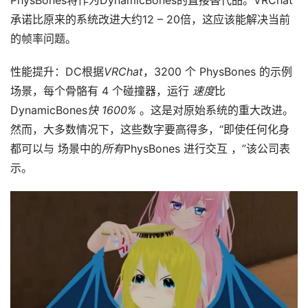
承诺比原来的系统改进大约12 – 20倍，这应该能解决当前
的帧率问题。
首
性能提升：DC根据
VRChat
，3200 个 PhysBones 的示例
页
场景，每个骨骼有 4 个碰撞器，运行 
速度
比 
DynamicBones
快 1600% 
。这是对原始系统的重大改进。
行
然而，大多数情况下，这些数字要高得多，“即使任何化身
业
动
都可以与 场景中的
所有
PhysBones 进行交互 ，”该公司表
态
示。
应
用
新
闻
V
R