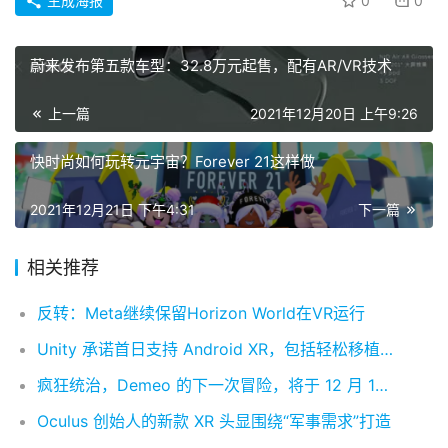
生成海报
0
0
蔚来发布第五款车型：32.8万元起售，配有AR/VR技术
上一篇
2021年12月20日 上午9:26
快时尚如何玩转元宇宙？Forever 21这样做
2021年12月21日 下午4:31
下一篇
相关推荐
反转：Meta继续保留Horizon World在VR运行
Unity 承诺首日支持 Android XR，包括轻松移植现有 Quest 内容
疯狂统治，Demeo 的下一次冒险，将于 12 月 15 日到来
Oculus 创始人的新款 XR 头显围绕“军事需求”打造