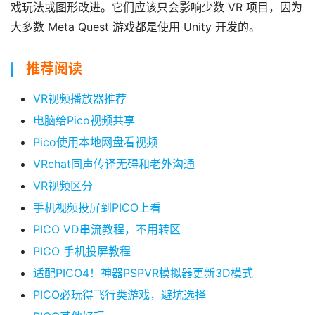
备
戏玩法或图形改进。它们应该只会影响少数 VR 项目，因为
排
登录
注册
大多数 Meta Quest 游戏都是使用 Unity 开发的。
名
推荐阅读
观
点
VR视频播放器推荐
电脑给Pico视频共享
资
Pico使用本地网盘看视频
源
下
VRchat同声传译无碍和老外沟通
载
VR视频区分
手机视频投屏到PICO上看
V
PICO VD串流教程，不用转区
R
PICO 手机投屏教程
论
坛
适配PICO4！神器PSPVR模拟器更新3D模式
社
PICO必玩得飞行类游戏，避坑选择
区