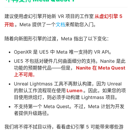
首
建议使用虚幻引擎开始新 VR 项目的工作室
从虚幻引擎 5 
页
开始
。Meta 提供了一个
文档
来帮助您入门。
行
随着向新图形引擎的过渡，Meta 指出了以下变化：
业
动
OpenXR 是 UE5 中 Meta 唯一支持的 VR API。
态
UE5 不包括对硬件几何曲面细分的支持。Nanite 是此
功能的预期替代品——但是，
Nanite 在 Meta Quest
应
上不可用
。
用
Unreal Lightmass 工具不再默认构建，因为 Unreal
新
的默认工作流程现在使用
Lumen
。因此，如果您的项
闻
目使用烘焙灯，则必须手动构建 Lightmass 项目。
不支持第一个 Meta Quest。不过，Meta 计划为开发
V
者提供升级路径。
R
设
我们将不得不拭目以待，看看虚幻引擎 5 可能带来哪些游