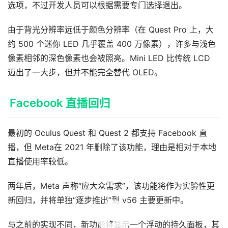
选项，不过开发人员可以根据需要专门选择退出。
应
用
由于背光分辨率远低于颜色分辨率（在 Quest Pro 上，大
新
约 500 个迷你 LED 几乎覆盖 400 万像素），许多与浅色
闻
像素相邻的深色像素也会被照亮。Mini LED 比传统 LCD 
迈出了一大步，但并不能完全替代 OLED。
V
R
设
Facebook 直播回归
备
排
登录
注册
最初的 Oculus Quest 和 Quest 2 都支持 Facebook 直
名
播，但 Meta在 2021 年删除了该功能，理由是相对于本地
直播使用率较低。
观
点
两年后，Meta 声称“应大众需求”，该功能将作为实验性更
新回归，并将单独“逐步推出”到 v56 主要更新中。
资
00:00 / 00:08
源
与之前的实现不同，新功能将显示一个浮动的持久面板，其