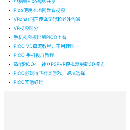
电脑给Pico视频共享
观
Pico使用本地网盘看视频
点
VRchat同声传译无碍和老外沟通
VR视频区分
资
源
手机视频投屏到PICO上看
下
PICO VD串流教程，不用转区
载
PICO 手机投屏教程
适配PICO4！神器PSPVR模拟器更新3D模式
V
R
PICO必玩得飞行类游戏，避坑选择
论
PICO其他好玩
坛
社
区