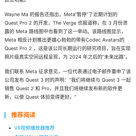
行
Wayne Ma 的报告还指出，Meta“暂停”了近期计划的 
业
Quest Pro 2 的开发，The Verge 也报道称，在 3 月份泄
动
露的 Meta 路线图中也看到了这一举动。该路线图显示，
态
Meta 相反计划推出更雄心勃勃的带有Codec Avatars的 
Quest Pro 2 ，这是该公司长期运行的研究项目，旨在实现
应
照片级真实空间远程呈现，为 2024 年之后的“未来出路”。
用
新
我们联系 Meta 征求意见，一位代表通过电子邮件重申了该
闻
公司发布 Quest 3 时的声明：“我们将继续与 Quest 3 一起
销售 Quest 2 和 Pro，并且我们将继续发布新的软件更
V
R
新，以使 Quest 体验变得更好。”
设
备
推荐阅读
排
登录
注册
名
VR视频播放器推荐