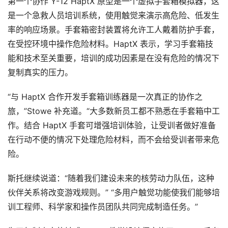
第一个协作 Y-12 HaptX 原型是一个虚拟手套箱模拟器，这
V
是一个急救人员培训系统，使用触觉来演示高危险、低发生
R
设
率的响应场景。手套箱密封装置将允许工人戴着防护手套，
备
在受控环境中操作危险材料。HaptX 表示，学习手套箱技
排
登录
注册
能和技术至关重要，培训的成功因素是在没有危险的情况下
名
复制真实的压力。
观
“与 HaptX 合作开发手套箱训练器是一次真正的协作之
点
旅，”Stowe 补充道。“大多数新员工都不熟悉在手套箱中工
作。结合 HaptX 手套可增强培训体验，让受训者做好准备
资
在行动不便的情况下处理危险材料，而不会给受训者带来危
源
险。
下
载
斯托继续说道：“随着我们建设未来的核劳动力队伍，这种
伙伴关系将改变游戏规则。” “多用户触觉功能使我们能够培
V
训工程师、科学家和操作员团队共同完成制造任务。”
R
论