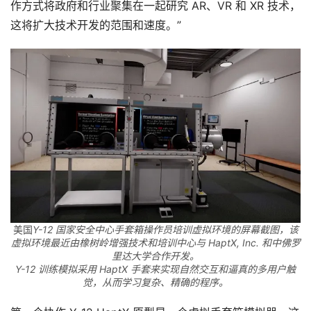
作方式将政府和行业聚集在一起研究 AR、VR 和 XR 技术，
这将扩大技术开发的范围和速度。”
首
页
行
业
动
态
应
美国
Y-12 国家安全中心手套箱操作员培训虚拟环境的屏幕截图，该
虚拟环境最近由橡树岭增强技术和培训中心与 HaptX, Inc. 和中佛罗
用
里达大学合作开发。
新
Y-12 训练模拟采用 HaptX 手套来实现自然交互和逼真的多用户触
闻
觉，从而学习复杂、精确的程序。