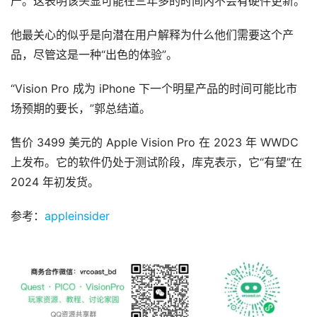
产。这表明该头显可能在三年多的时间内不会有硬件更新。
备
排
登录
注册
他最关心的似乎是向潜在用户解释为什么他们需要这个产
名
品，尽管这是一种“出色的体验”。
观
“Vision Pro 成为 iPhone 下一个明星产品的时间可能比市
点
场预期的要长，”郭总结道。
资
售价 3499 美元的 Apple Vision Pro 在 2023 年 WWDC 
源
上发布。它的软件仍处于测试阶段，库克表示，它“有望”在 
下
2024 年初发货。
载
参考：
appleinsider
V
R
论
坛
社
区