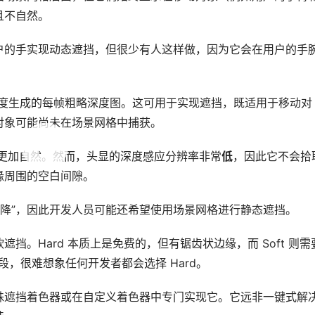
且不自然。
户的手实现动态遮挡，但很少有人这样做，因为它会在用户的手
从其角度生成的每帧粗略深度图。这可用于实现遮挡，既适用于移动对
对象可能尚未在场景网格中捕获。
起来更加自然。然而，头显的深度感应分辨率非常
低
，因此它不会拾
缘周围的空白间隙。
着下降”，因此开发人员可能还希望使用场景网格进行静态遮挡。
。Hard 本质上是免费的，但有锯齿状边缘，而 Soft 则需要
片段，很难想象任何开发者都会选择 Hard。
的特殊遮挡着色器或在自定义着色器中专门实现它。它远非一键式解