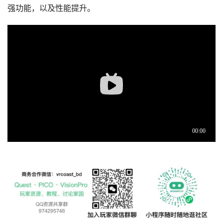
强功能，以及性能提升。
首
页
行
业
动
态
应
用
新
闻
V
R
设
备