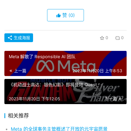
排
登录
注册
名
赞
(0)
观
点
生成海报
0
0
资
源
Meta 解散了 Responsible AI 团队
下
载
上一篇
2023年11月20日 上午8:53
《机动战士高达：银色幻影》即将登陆 Quest
V
R
2023年11月20日 下午12:05
下一篇
论
坛
社
相关推荐
区
Meta 的全球事务主管概述了开放的元宇宙愿景