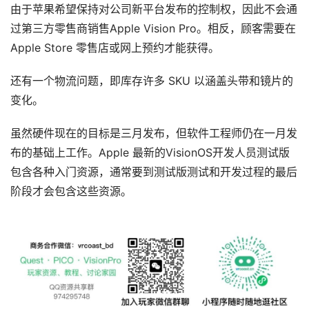
由于苹果希望保持对公司新平台发布的控制权，因此不会通
应
用
过第三方零售商销售Apple Vision Pro。相反，顾客需要在 
新
Apple Store 零售店或网上预约才能获得。
闻
还有一个物流问题，即库存许多 SKU 以涵盖头带和镜片的
V
变化。
R
设
虽然硬件现在的目标是三月发布，但软件工程师仍在一月发
备
布的基础上工作。Apple 最新的VisionOS开发人员测试版
排
登录
注册
包含各种入门资源，通常要到测试版测试和开发过程的最后
名
阶段才会包含这些资源。
观
点
资
源
下