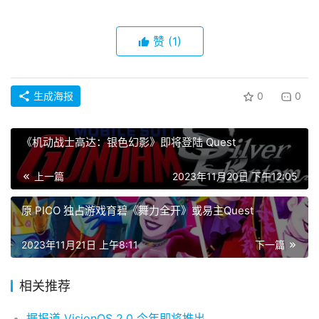
载
赞
(1)
V
R
论
生成海报
0
0
坛
社
区
《机动战士高达：银色幻影》即将登陆 Quest
上一篇
2023年11月20日 下午12:05
原 PICO 独占游戏育碧《舞力全开》或易主Quest
2023年11月21日 上午8:11
下一篇
相关推荐
据报道 VisionOS 2.0 今年即将推出