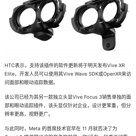
行
业
动
态
应
用
新
HTC表示，支持该插件的软件更新将于明天发布Vive XR 
闻
Elite，开发人员可以使用其Vive Wave SDK或OpenXR来访
问面部和眼动追踪数据。
V
R
该公司已经为其另一款独立头显Vive Focus 3销售单独的面
设
部和眼动追踪插件，该头显仅针对企业，设计更笨重，但分
备
辨率更高，视野更广。
排
登录
注册
名
与此同时，Meta 的首席技术官早在 11 月就否决了为 