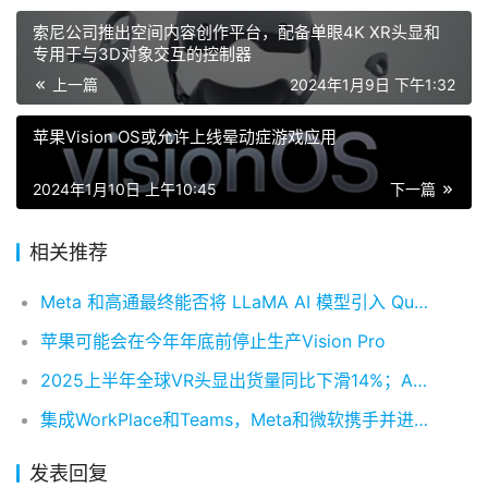
索尼公司推出空间内容创作平台，配备单眼4K XR头显和
专用于与3D对象交互的控制器
上一篇
2024年1月9日 下午1:32
苹果Vision OS或允许上线晕动症游戏应用
2024年1月10日 上午10:45
下一篇
相关推荐
Meta 和高通最终能否将 LLaMA AI 模型引入 Quest ？
苹果可能会在今年年底前停止生产Vision Pro
2025上半年全球VR头显出货量同比下滑14%；AR智能眼镜有望迎来强劲增长
集成WorkPlace和Teams，Meta和微软携手并进元宇宙
发表回复