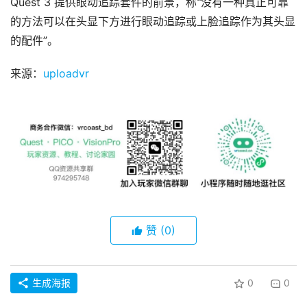
Quest 3 提供眼动追踪套件的前景，称
“
没有一种真正可靠
观
的方法可以在头显下方进行眼动追踪或上脸追踪作为其头显
点
的配件”。
资
来源：
uploadvr
源
下
载
V
R
论
坛
社
区
赞
(0)
生成海报
0
0