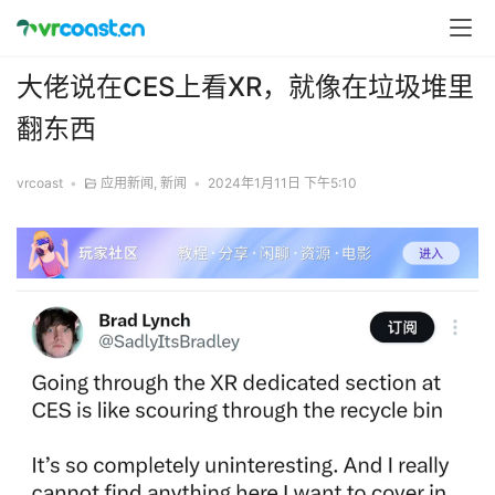
大佬说在CES上看XR，就像在垃圾堆里
翻东西
vrcoast
•
应用新闻
,
新闻
•
2024年1月11日 下午5:10