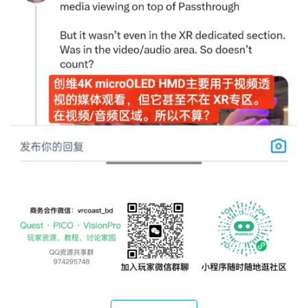
名
观
点
资
源
下
载
V
R
论
坛
社
区