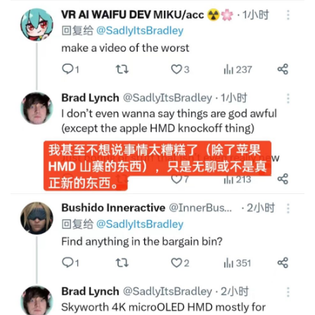
首
页
行
业
动
态
应
用
新
闻
V
R
设
备
排
登录
注册