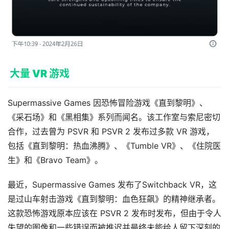
业
动
态
应
用
大量 VR 游戏
新
闻
Supermassive Games 因恐怖冒险游戏《直到黎明》、
《采石场》和《黑相集》系列而闻名。该工作室与索尼密切
V
合作，过去曾为 PSVR 和 PSVR 2 发布过多款 VR 游戏，
R
设
包括《直到黎明：热血沸腾》、《Tumble VR》、《住院医
备
生》和《Bravo Team》。
排
登录
注册
名
最近，Supermassive Games 发布了Switchback VR，这
是过山车射击游戏《直到黎明：血色狂飙》的精神继承者。
观
这款恐怖游戏原本应该在 PSVR 2 发布时发布，但由于令人
点
失望的图像和一些错误而被推迟并最终未能给人留下深刻的