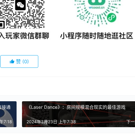
赞
(0)
将直接通
《Laser Dance》：房间规模混合现实的最佳游戏
午7:18
2024年3月23日 上午7:38
下