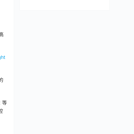
高
ht 
 的
 等
控