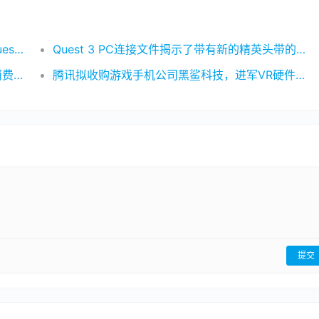
英特尔与Meta合作优化旗舰Wi-Fi卡 以支持Quest 2的低延迟PC VR游戏
Quest 3 PC连接文件揭示了带有新的精英头带的官方渲染图
ThirdEye宣布推出新的“Razor MR Glasses”消费级MR头显
腾讯拟收购游戏手机公司黑鲨科技，进军VR硬件领域
提交