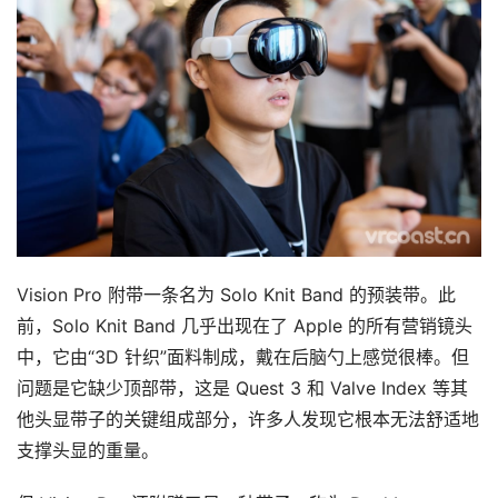
业
动
态
应
用
新
闻
V
R
Vision Pro 附带一条名为 Solo Knit Band 的预装带。此
设
前，Solo Knit Band 几乎出现在了 Apple 的所有营销镜头
备
中，它由“3D 针织”面料制成，戴在后脑勺上感觉很棒。但
排
登录
注册
问题是它缺少顶部带，这是 Quest 3 和 Valve Index 等其
名
他头显带子的关键组成部分，许多人发现它根本无法舒适地
支撑头显的重量。
观
点