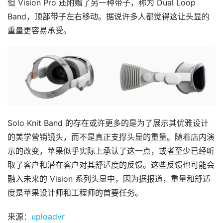
但 Vision Pro 还附赠了另一种带子，称为 Dual Loop 
Band，顶部带子左右移动。据说许多人都觉得这让头显的
资
重量更容易承受。
源
下
载
V
R
论
坛
Solo Knit Band 的存在或许更多的是为了展示其优雅设计
社
的美学营销镜头，而不是真正支撑头显的重量。随着店内演
区
示的改变，苹果似乎实际上承认了这一点，或者至少已经听
取了客户和潜在客户对其舒适度的反馈。这些反馈也可能会
融入未来的 Vision 系列头显中，因为据报道，重量和舒适
度是苹果设计师和工程师的首要任务。
来源：
uploadvr