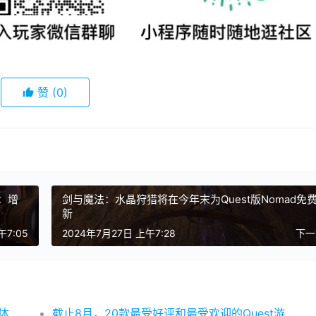
赞
(0)
新：增
剑与魔法：水晶狩猎将在今年末为Quest版Nomad免
新
午7:05
2024年7月27日 上午7:28
下
Vengeful Rites复仇仪式，给你最好的VR冒险体验！
截止8月，20款最受好评和最受欢迎的Quest游戏和app