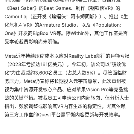
设
《Beat Saber》的Beat Games、制作《钢铁侠VR》的
备
Camouflaj（正开发《蝙蝠侠：阿卡姆阴影》）、推出《生
排
登录
注册
化危机4 VR》的Armature Studio，以及《Population: 
名
One》开发商BigBox VR等。除Within外，其他工作室是否
受本轮裁员影响尚未明确。
观
点
Meta近年持续压缩成本以应对Reality Labs部门的巨额亏损
（2023年亏损达161亿美元）。今年初，该公司以“绩效优
资
化”为由裁减约3,600名员工（占总人数5%）。尽管面临财
源
务压力，Meta仍宣称将长期投入元宇宙愿景，此次重组被
下
载
视为集中资源开发核心产品、应对苹果Vision Pro等竞品挑
战的关键举措。被裁员工可申请公司内部转岗，但分析人士
V
指出，频繁调整或影响其VR内容生态的稳定性，尤其依赖
R
第三方工作室的Quest平台需平衡内容更新与开发效率。
论
坛