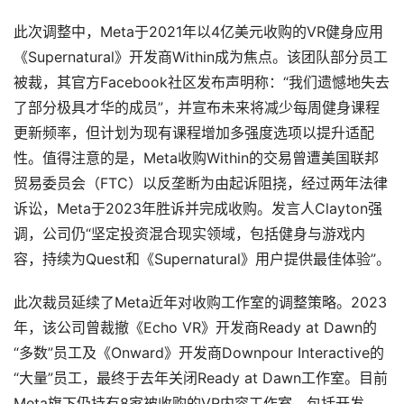
此次调整中，Meta于2021年以4亿美元收购的VR健身应用
《Supernatural》开发商Within成为焦点。该团队部分员工
首
被裁，其官方Facebook社区发布声明称：“我们遗憾地失去
页
了部分极具才华的成员”，并宣布未来将减少每周健身课程
更新频率，但计划为现有课程增加多强度选项以提升适配
行
性。值得注意的是，Meta收购Within的交易曾遭美国联邦
业
贸易委员会（FTC）以反垄断为由起诉阻挠，经过两年法律
动
诉讼，Meta于2023年胜诉并完成收购。发言人Clayton强
态
调，公司仍“坚定投资混合现实领域，包括健身与游戏内
容，持续为Quest和《Supernatural》用户提供最佳体验”。
应
用
此次裁员延续了Meta近年对收购工作室的调整策略。2023
新
年，该公司曾裁撤《Echo VR》开发商Ready at Dawn的
闻
“多数”员工及《Onward》开发商Downpour Interactive的
“大量”员工，最终于去年关闭Ready at Dawn工作室。目前
V
R
Meta旗下仍持有8家被收购的VR内容工作室，包括开发