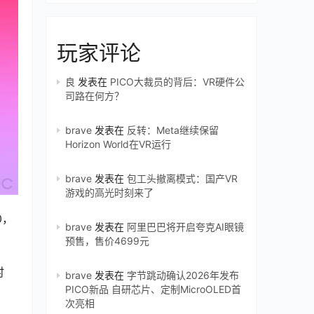
玩家评论
良
发表在
PICO大裁员的背后：VR硬件公
司路在何方？
brave
发表在
反转：Meta继续保留
Horizon World在VR运行
brave
发表在
包工头撤离模式：国产VR
游戏的高光时刻来了
0，
brave
发表在
阿里巴巴将开启夸克AI眼镜
预售，售价4699元
时
brave
发表在
字节跳动确认2026年发布
PICO新品 自研芯片、定制MicroOLED首
次亮相