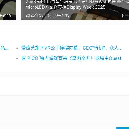
​​VueReal推出汽车与消费电子专用参考设计套件 量产
microLED方案将亮相Display Week 2025​
午9:49
2025年5月1日 上午7:45
下
Magic Leap 以 550 美元的价格清理上一代产品Magic Leap One
爱奇艺旗下VR公司停摆内幕：CEO“待机”，众人求龚宇无果，新裁员启动
原 PICO 独占游戏育碧《舞力全开》或易主Quest