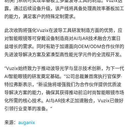
制快门系统可实现单基板上多重波导工具的制造。Vuzix透
动
露，通过后续设备升级，该产线将具备处理高效率基板加工
态
的能力，满足客户的特殊定制需求。
应
此次收购将强化Vuzix在波导工具研发制造方面的优势，应
用
对智能眼镜等可穿戴设备制造商对AI与AR技术融合方案日
新
益增长的需求。同时有助于加速面向OEM/ODM合作伙伴的
闻
先进波导解决方案及紧凑型高性能光学元件的全流程开发。
V
“Vuzix始终致力于推动波导光学与显示技术创新，为下一代
R
设
AI智能眼镜的研发奠定基础。”公司总裁兼首席执行官保罗·
备
特拉弗斯表示，”新设施将增强我们为合作伙伴提供优质波
排
导解决方案的能力，确保其获得推动前沿时尚智能眼镜市场
登录
注册
名
化所需的核心技术。AI与AR技术正加速融合，Vuzix已做好
引领行业变革的准备。”
观
点
来源：
auganix