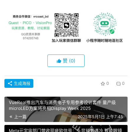
资
源
下
载
V
R
论
赞
(0)
坛
社
区
生成海报
0
0
​​VueReal推出汽车与消费电子专用参考设计套件 量产级
microLED方案将亮相Display Week 2025​
上一篇
2025年5月1日 上午7:45
Meta元宇宙部门营收现疲软信号：头显销售遇冷 智能眼镜