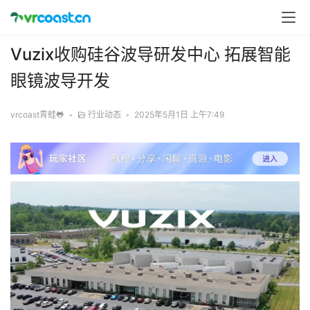
Vuzix收购硅谷波导研发中心 拓展智能
眼镜波导开发
vrcoast青蛙🐸
•
行业动态
•
2025年5月1日 上午7:49