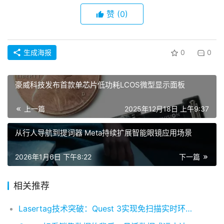
赞
(0)
生成海报
0
0
豪威科技发布首款单芯片低功耗LCOS微型显示面板
上一篇
2025年12月18日 上午9:37
从行人导航到提词器 Meta持续扩展智能眼镜应用场景
2026年1月6日 下午8:22
下一篇
相关推荐
Lasertag技术突破：Quest 3实现免扫描实时环境建模，重构混合现实交互逻辑​