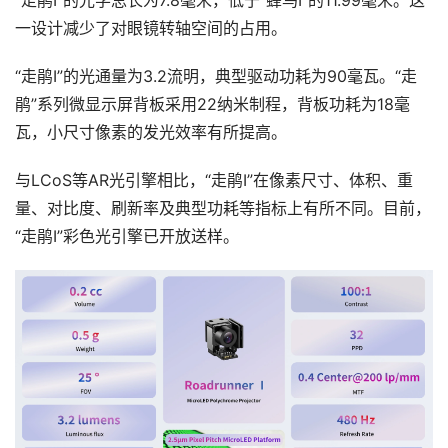
一设计减少了对眼镜转轴空间的占用。
首
页
“走鹃Ⅰ”的光通量为3.2流明，典型驱动功耗为90毫瓦。“走
鹃”系列微显示屏背板采用22纳米制程，背板功耗为18毫
行
瓦，小尺寸像素的发光效率有所提高。
业
动
与LCoS等AR光引擎相比，“走鹃Ⅰ”在像素尺寸、体积、重
态
量、对比度、刷新率及典型功耗等指标上有所不同。目前，
“走鹃Ⅰ”彩色光引擎已开放送样。
应
用
新
闻
V
R
设
备