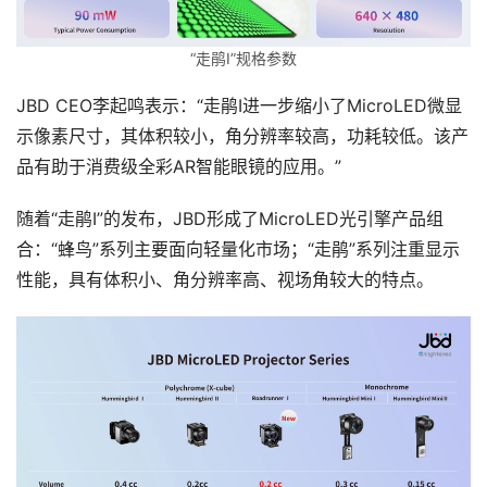
排
登录
注册
名
“走鹃Ⅰ”规格参数
观
JBD CEO李起鸣表示：“走鹃Ⅰ进一步缩小了MicroLED微显
点
示像素尺寸，其体积较小，角分辨率较高，功耗较低。该产
品有助于消费级全彩AR智能眼镜的应用。”
资
源
随着“走鹃Ⅰ”的发布，JBD形成了MicroLED光引擎产品组
下
合：“蜂鸟”系列主要面向轻量化市场；“走鹃”系列注重显示
载
性能，具有体积小、角分辨率高、视场角较大的特点。
V
R
论
坛
社
区