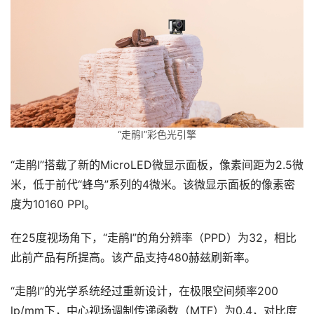
“走鹃Ⅰ”彩色光引擎
“走鹃Ⅰ”搭载了新的MicroLED微显示面板，像素间距为2.5微
米，低于前代“蜂鸟”系列的4微米。该微显示面板的像素密
度为10160 PPI。
在25度视场角下，“走鹃Ⅰ”的角分辨率（PPD）为32，相比
此前产品有所提高。该产品支持480赫兹刷新率。
“走鹃Ⅰ”的光学系统经过重新设计，在极限空间频率200 
lp/mm下，中心视场调制传递函数（MTF）为0.4，对比度