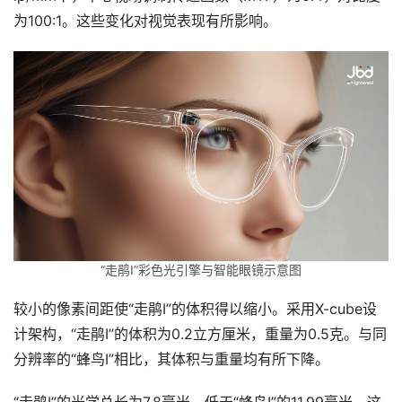
为100:1。这些变化对视觉表现有所影响。
“走鹃Ⅰ”彩色光引擎与智能眼镜示意图
较小的像素间距使“走鹃Ⅰ”的体积得以缩小。采用X-cube设
计架构，“走鹃Ⅰ”的体积为0.2立方厘米，重量为0.5克。与同
分辨率的“蜂鸟Ⅰ”相比，其体积与重量均有所下降。
“走鹃Ⅰ”的光学总长为7.8毫米，低于“蜂鸟Ⅰ”的11.99毫米。这