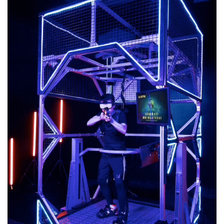
首
页
行
业
动
态
应
用
新
闻
V
R
设
备