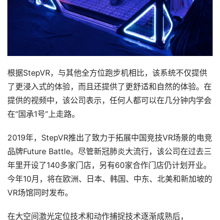
排
登录
注册
名
观
点
根据StepVR，与其他全方位跑步机相比，该系统不仅提供
资
了更浸入式的体验，而且还提供了更舒适和自然的体验。在
源
提供的视频中，该公司表示，任何人都可以在几分钟内学会
下
载
在“国承1号”上走路。
2019年，StepVR推出了致力于拓展中国竞技VR场景的电竞
V
品牌Future Battle。尽管新冠肺炎大流行，该公司在过去三
R
论
年里开设了140多家门店，另有60家合作门店仍计划开业。
坛
今年10月，将在欧洲、日本、韩国、中东、北美和新加坡的
社
VR场馆同时发布。
区
在大空间激光定位技术和动作捕捉技术逐渐成熟后，