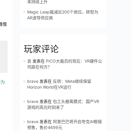
本持续上升
Magic Leap裁减近200个岗位，转型为
AR波导供应商
摄像
玩家评论
良
发表在
PICO大裁员的背后：VR硬件公
司路在何方？
brave
发表在
反转：Meta继续保留
作为
Horizon World在VR运行
brave
发表在
包工头撤离模式：国产VR
游戏的高光时刻来了
brave
发表在
阿里巴巴将开启夸克AI眼镜
预售，售价4699元