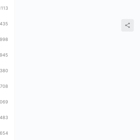
1113
1435
998
945
1380
708
1069
7483
654