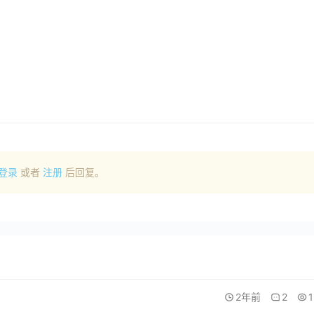
登录
或者
注册
后回复。
2年前
2