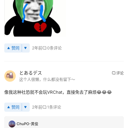
行
业
动
态
应
赞同
2年前
0条评论
用
新
闻
とあるデス
评论
这个人很懒，什么都没有留下～
V
R
像我这种社恐就不会玩VRChat，直接免去了麻烦😂😂😂
设
备
赞同
2年前
1条评论
排
登录
注册
名
ChuPO-黄俊