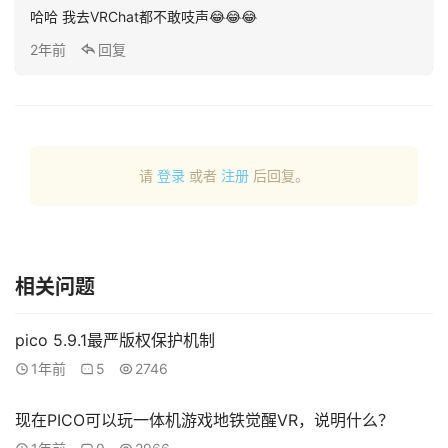
哈哈 我去VRChat都不敢吱声😂😂😂
观
点
2年前
回复
资
源
下
载
请
登录
或者
注册
后回复。
V
R
论
相关问题
坛
社
pico 5.9.1最严版权保护机制
区
1年前
5
2746
现在PICO可以玩一体机游戏地铁觉醒VR，说明什么？