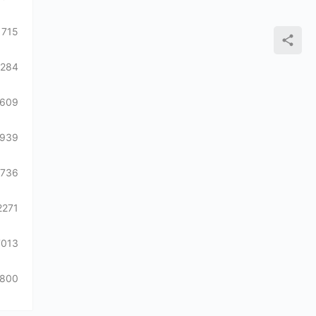
715
1284
609
939
736
2271
7013
800