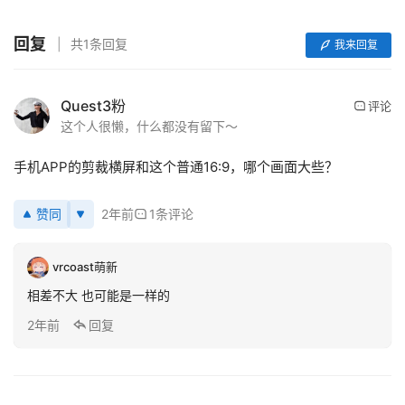
坛
社
回复
共1条回复
我来回复
区
Quest3粉
评论
这个人很懒，什么都没有留下～
手机APP的剪裁横屏和这个普通16:9，哪个画面大些？
赞同
2年前
1条评论
vrcoast萌新
相差不大 也可能是一样的
2年前
回复