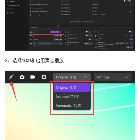
首
页
3、选择16:9和启用声音播放
行
业
动
态
应
用
新
闻