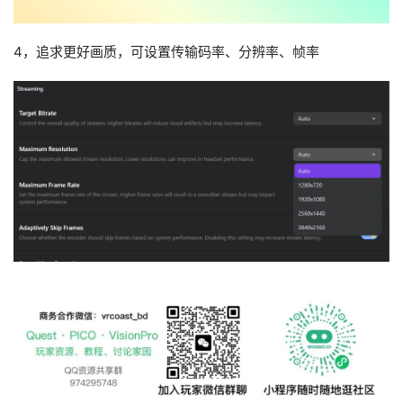
V
R
设
4，追求更好画质，可设置传输码率、分辨率、帧率
备
排
登录
注册
名
观
点
资
源
下
载
V
R
论