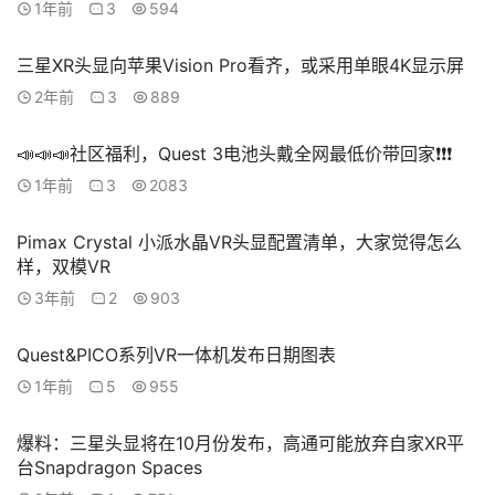
1年前
3
594
三星XR头显向苹果Vision Pro看齐，或采用单眼4K显示屏
2年前
3
889
📣📣📣社区福利，Quest 3电池头戴全网最低价带回家❗❗❗
1年前
3
2083
Pimax Crystal 小派水晶VR头显配置清单，大家觉得怎么
样，双模VR
3年前
2
903
Quest&PICO系列VR一体机发布日期图表
1年前
5
955
爆料：三星头显将在10月份发布，高通可能放弃自家XR平
台Snapdragon Spaces