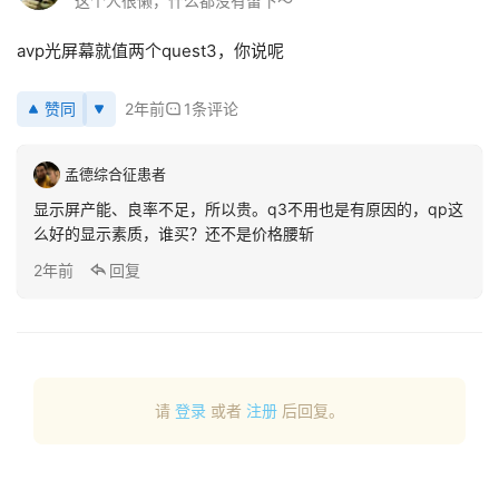
R
这个人很懒，什么都没有留下～
设
avp光屏幕就值两个quest3，你说呢
备
排
登录
注册
名
赞同
2年前
1条评论
观
孟德综合征患者
点
显示屏产能、良率不足，所以贵。q3不用也是有原因的，qp这
么好的显示素质，谁买？还不是价格腰斩
资
2年前
回复
源
下
载
V
请
登录
或者
注册
后回复。
R
论
坛