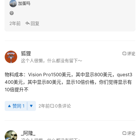
加蛋吗
😄
2年前
回复
首
页
狐狸
行
评论
这个人很懒，什么都没有留下～
业
动
物料成本：Vision Pro1500美元，其中显示800美元，quest3 
态
400美元，其中显示80美元，显示10倍价格，你们觉得显示有
10倍提升不
应
用
赞同 1
2年前
0条评论
新
闻
V
_阿隆_
评论