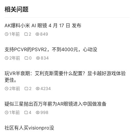
社
相关问题
区
AK爆料小米 AI 眼镜 4 月 17 日 发布
1年前
2
849
支持PCVR的PSVR2，不到4000元，心动没
2年前
0
834
玩VR半衰期：艾利克斯需要什么配置？显卡越好游戏体验
更佳。
2年前
2
4234
疑似三星抛出百万年薪为AR眼镜进入中国做准备
1年前
4
998
社区有人买visionpro没