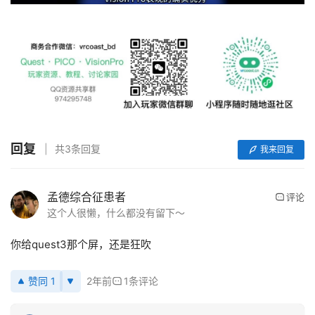
回复
共3条回复
我来回复
孟德综合征患者
评论
这个人很懒，什么都没有留下～
你给quest3那个屏，还是狂吹
赞同 1
2年前
1条评论