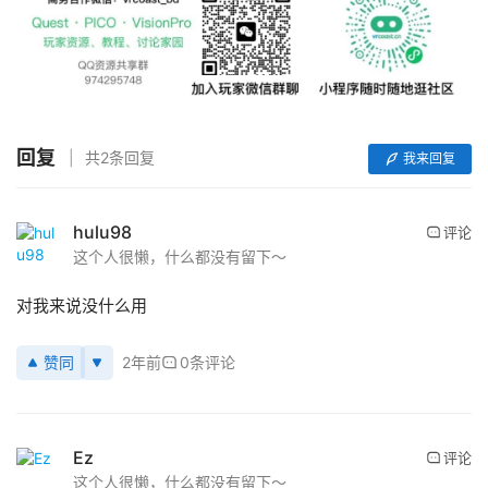
回复
共2条回复
我来回复
首
hulu98
评论
页
这个人很懒，什么都没有留下～
对我来说没什么用
行
业
动
赞同
2年前
0条评论
态
应
Ez
评论
用
这个人很懒，什么都没有留下～