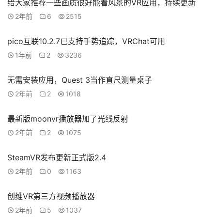
给大家推荐一些画质很好能看风景的VR应用，持续更新
V
2年前
6
2515
R
论
pico互联10.2.7已支持手势追踪，VRChat可用
坛
1年前
2
3236
社
区
无需安装应用，Quest 3当作直尺测量桌子
2年前
2
1018
最新版moonvr播放器加了光线反射
2年前
2
1075
SteamVR发布更新正式版2.4
2年前
0
1163
创维VR第三方视频播放器
2年前
5
1037