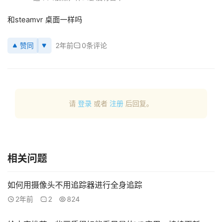
新
闻
和steamvr 桌面一样吗
V
赞同
2年前
0条评论
R
设
备
排
登录
注册
名
请
登录
或者
注册
后回复。
观
点
相关问题
资
源
如何用摄像头不用追踪器进行全身追踪
下
2年前
2
824
载