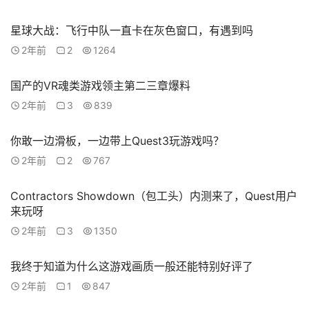
星球大战：飞行中队一直卡在灰色窗口，有遇到吗
V
2年前
2
1264
R
论
坛
国产的VR魂类游戏领主第二三章爆料
社
2年前
3
839
区
你敢一边滑板，一边带上Quest3玩游戏吗？
2年前
2
767
Contractors Showdown（包工头）内测来了，Quest用户
来玩呀
2年前
3
1350
我终于知道为什么这游戏画质一般还能特别好评了
2年前
1
847