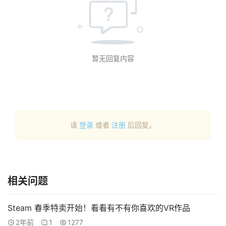
用
新
闻
暂无回复内容
V
R
设
备
排
登录
注册
名
请
登录
或者
注册
后回复。
观
点
相关问题
资
源
Steam 春季特卖开始！看看有不有你喜欢的VR作品
下
2年前
1
1277
载