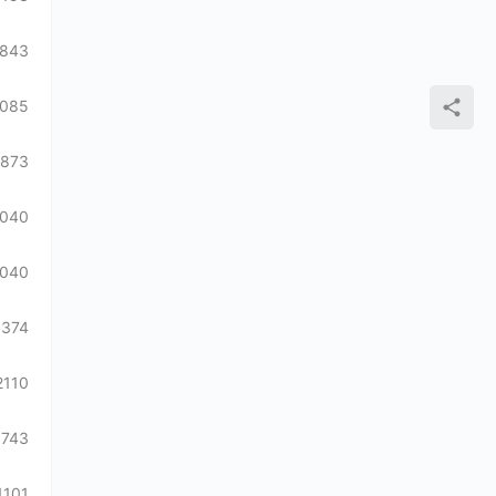
843
085
1873
1040
040
1374
2110
743
1101