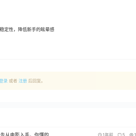
稳定性，降低新手的眩晕感
登录
或者
注册
后回复。
，先从电影入手，你懂的
1年前
5