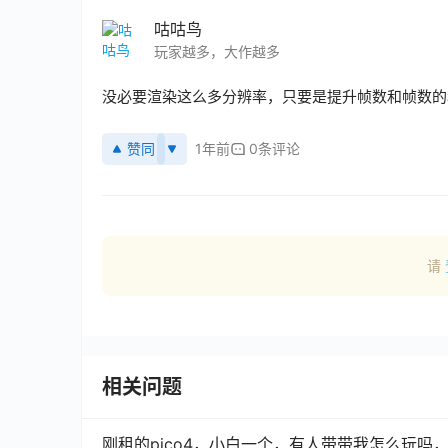
咕咕鸟
玩家越多，大作越多
没必要渲染这么多分辨率，只要是提升帧数和帧数的
赞同
1年前
0条评论
请
相关问题
刚租的pico4，小白一个，有人带带我怎么玩吗