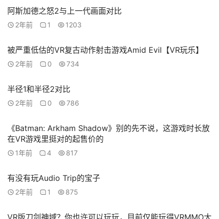
备
阿斯加德之怒2与上一代画面对比
排
登录
注册
2年前
1
1203
名
被严重低估的VR复古动作射击游戏Amid Evil【VR玩乐】
观
2年前
0
734
点
半径1和半径2对比
资
2年前
0
786
源
下
载
《Batman: Arkham Shadow》别的先不说，这游戏时长放
在VR游戏里挺对的起售价的
1年前
4
817
V
R
论
有没有玩Audio Trip的宝子
坛
2年前
1
875
社
区
VR版刀剑神域？你也许可以玩玩，目前仅能玩得VRMMO大