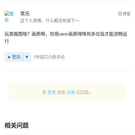
常乐
评论
首
这个人很懒，什么都没有留下～
页
玩黑猴图啥？画质啊，你用uevr画质得降到多垃圾才能流畅运
行
行
业
动
赞同
1年前
0条评论
态
应
用
新
请
登录
或者
注册
后回复。
闻
V
R
相关问题
设