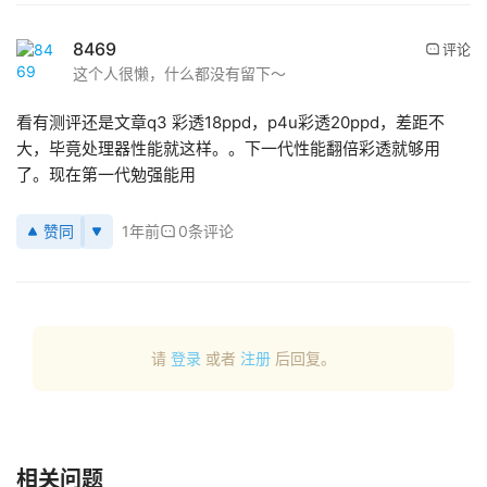
8469
评论
首
这个人很懒，什么都没有留下～
页
看有测评还是文章q3 彩透18ppd，p4u彩透20ppd，差距不
行
大，毕竟处理器性能就这样。。下一代性能翻倍彩透就够用
业
了。现在第一代勉强能用
动
态
赞同
1年前
0条评论
应
用
新
闻
请
登录
或者
注册
后回复。
V
R
设
相关问题