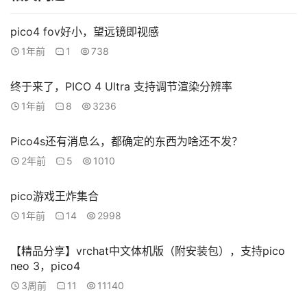
备
排
登录
注册
pico4 fov好小，望远镜即视感
名
1年前
1
738
观
终于来了，PICO 4 Ultra 支持调节渲染分辨率
点
1年前
8
3236
资
Pico4s还有消息么，都确定的东西为啥还不发？
源
2年前
5
1010
下
载
pico游戏王炸集合
1年前
14
2998
V
R
论
【精品分享】vrchat中文体机版（附安装包），支持pico
neo 3，pico4
坛
社
3周前
11
11140
区