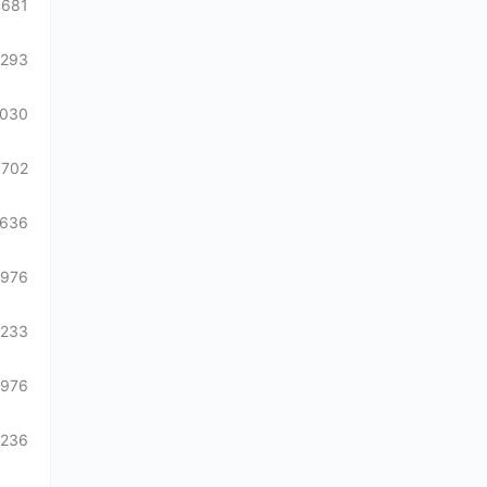
4681
1293
3030
1702
636
976
3233
976
7236