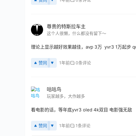
尊贵的特斯拉车主
这个人很懒，什么都没有留下～
理论上显示越好效果越佳，avp 3万  yvr3 1万起步 qu
赞同
1年前
0条评论
咕咕鸟
玩家越多，大作越多
看电影的话，等年底yvr3 oled 4k双目 电影强无敌
赞同
1年前
1条评论