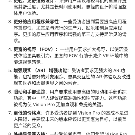
更轻、更舒适的设计
：许多用户建议减轻耳机的重量并提
V
高其舒适度，尤其是长时间使用时。更轻的设计将增强整
体用户体验。
R
设
更好的应用程序兼容性
：一些受访者提到需要提高应用程
序兼容性，尤其是与流行的生产力、娱乐和创意应用程
备
序。更多的原生应用程序和增强的第三方支持是常见的请
排
登录
注册
求。
名
更宽的视野 （FOV）：
一些用户要求扩大视野，以使沉浸
式体验更具吸引力。更宽的 FOV 有助于减少 VR 环境中的
观
隧道视觉感觉。
点
增强现实 （AR） 增强功能
：受访者要求更强大的 AR 功
能，包括更好的对象跟踪、更具交互性的 AR 体验以及改进
现实世界和虚拟世界之间的融合。
资
源
眼动和手部追踪
：用户要求使用更高级的眼动和手部追踪
下
功能，其中一些人建议提高准确性和响应能力。这些功能
被视为使 Vision Pro 更加直观和免提的关键。
载
更低的价格点
：许多受访者提到 Vision Pro 的高成本是进
入障碍，并建议未来的版本应该以更实惠为目标，以覆盖
V
更广泛的受众。
R
外接显示器支持
：一些受访者表示，他们希望 Vision Pro