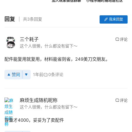
下
载
回复
共3条回复
我来回复
V
R
论
三个耗子
评论
坛
这个人很懒，什么都没有留下～
社
配件能复用就复用，材料能省则省，249美刀交朋友。
区
赞同
1年前
0条评论
麻烦生成随机昵称
评论
这个人很懒，什么都没有留下～
容量才4000，妥妥为了卖配件