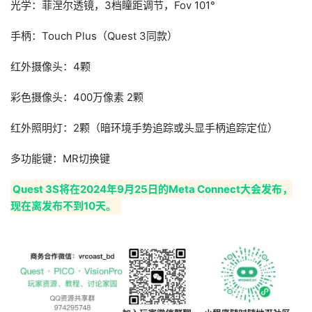
光学：菲涅尔透镜，3档瞳距调节，Fov 101°
应
用
手柄：Touch Plus（Quest 3同款）
新
红外摄像头：4颗
闻
彩色摄像头：400万像素 2颗
V
R
红外照明灯：2颗（暗环境手势追踪或头显手柄追踪定位）
设
备
多功能键：MR切换键
排
登录
注册
名
Quest 3S将在2024年9月25日的Meta Connect大会发布，
现在离发布不到10天。 
观
点
资
源