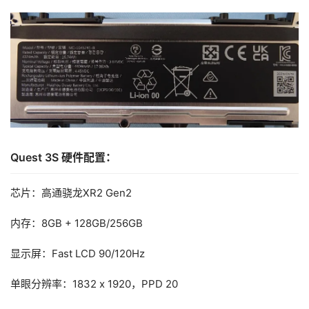
Quest 3S 硬件配置：
首
芯片：高通骁龙XR2 Gen2
页
内存：8GB + 128GB/256GB
行
显示屏：Fast LCD 90/120Hz
业
动
单眼分辨率：1832 x 1920，PPD 20
态