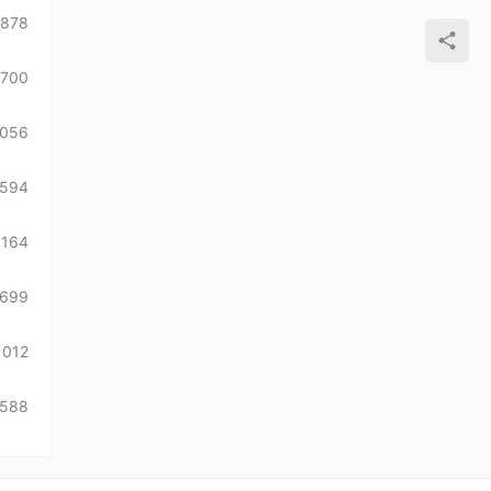
2878
1700
1056
594
1164
699
1012
588