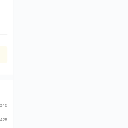
1040
425