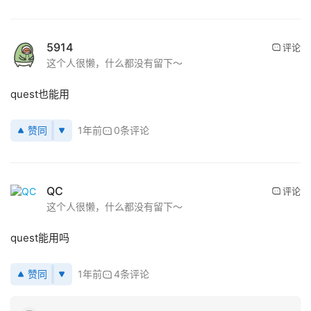
V
5914
R
评论
这个人很懒，什么都没有留下～
设
备
quest也能用
排
登录
注册
名
赞同
1年前
0条评论
观
点
QC
评论
资
这个人很懒，什么都没有留下～
源
quest能用吗
下
载
赞同
1年前
4条评论
V