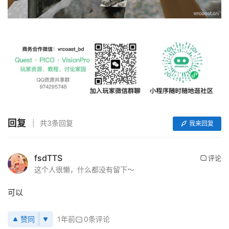
首
页
行
回复
共3条回复
我来回复
业
动
fsdTTS
态
评论
这个人很懒，什么都没有留下～
应
可以
用
新
赞同
1年前
0条评论
闻