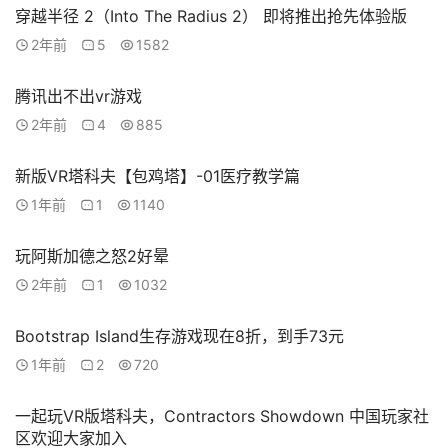
穿越半径 2（Into The Radius 2） 即将推出抢先体验版
V
2年前
5
1582
R
论
腾讯出不出vr游戏
坛
2年前
4
885
社
区
新版VR塔科夫【包鸡塔】-01医疗教学篇
1年前
1
1140
玩阿斯加德之怒2好晕
2年前
1
1032
Bootstrap Island生存游戏现在8折，到手73元
1年前
2
720
一起玩VR版塔科夫，Contractors Showdown 中国玩家社
区欢迎大家加入