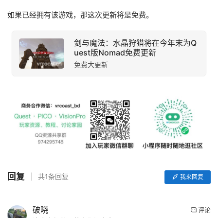
如果已经拥有该游戏，那这次更新将是免费。
剑与魔法：水晶狩猎将在今年末为Q
uest版Nomad免费更新
免费大更新
首
页
行
业
动
回复
共1条回复
我来回复
态
应
破晓
评论