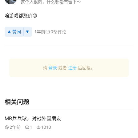
用
这个人很懒，什么都没有留下～
新
闻
啥游戏都涨价😓
赞同
1年前
0条评论
V
R
设
备
排
登录
注册
请
登录
或者
注册
后回复。
名
观
点
相关问题
资
源
MR乒乓球，对战外国朋友
下
2年前
1
1010
载