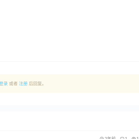
登录
或者
注册
后回复。
2年前
1