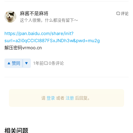
首
麻酱不是麻将
评论
页
这个人很懒，什么都没有留下～
https://pan.baidu.com/share/init?
行
surl=a2i0qCClCI887FSxJNDh3w&pwd=mu2g
业
解压密码vrmoo.cn
动
态
赞同
1年前
0条评论
应
用
新
闻
请
登录
或者
注册
后回复。
V
R
设
相关问题
备