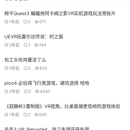
排
登录
注册
名
榨干Quest3 蝙蝠侠阿卡姆之影VR实机游戏玩法预告片
1年前
0
671
观
点
UEVR玩塞尔达传说：时之笛
2年前
1
744
资
源
包工头吃鸡要凉了么
下
2年前
5
835
载
pico4 必玩得飞行类游戏，避坑选择 哈哈
V
3年前
0
4240
R
论
《寂静岭2重制版》VR视角，比桌面端更低帧的游戏体验
坛
1年前
2
945
社
区
杀手3 VR: Reloaded，除了失望还是失望