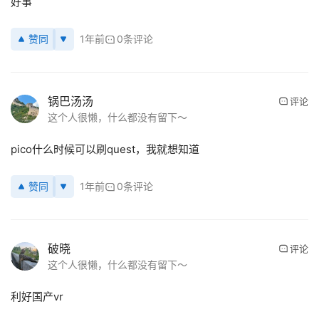
好事
应
赞同
1年前
0条评论
用
新
闻
锅巴汤汤
评论
这个人很懒，什么都没有留下～
V
R
pico什么时候可以刷quest，我就想知道
设
备
排
赞同
1年前
0条评论
登录
注册
名
观
破晓
评论
点
这个人很懒，什么都没有留下～
利好国产vr
资
源