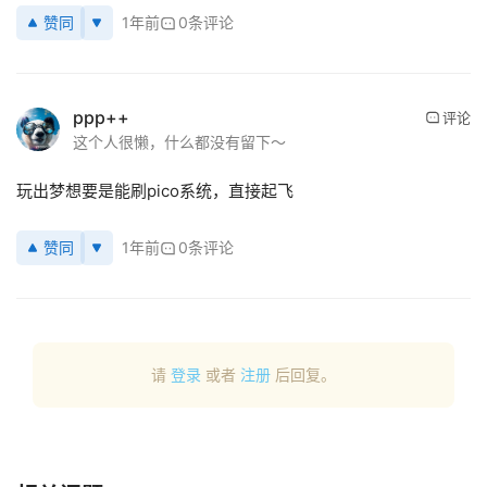
下
赞同
1年前
0条评论
载
V
ppp++
评论
R
这个人很懒，什么都没有留下～
论
坛
玩出梦想要是能刷pico系统，直接起飞
社
区
赞同
1年前
0条评论
请
登录
或者
注册
后回复。