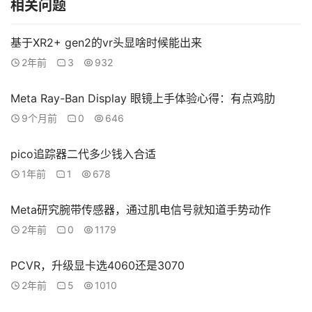
相关问题
基于XR2+ gen2的vr头显啥时候能出来
2年前
3
932
Meta Ray-Ban Display 眼镜上手体验心得：有点鸡肋
9个月前
0
646
pico追踪器二代多少钱入合适
1年前
1
678
Meta研究腕带传感器，通过肌电信号就知道手势动作
2年前
0
1179
PCVR，升级显卡选4060还是3070
2年前
5
1010