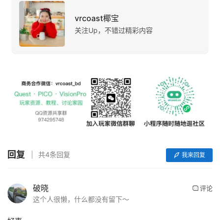
vrcoast椰宝
关注Up，不错过精彩内容
首
页
回复
共4条回复
我来回复
行
破晓
业
评论
这个人很懒，什么都没有留下～
动
态