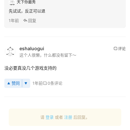
动
天下你最秀
态
先试试，反正可以退
1年前
回复
应
用
新
闻
eshaluogui
评论
这个人很懒，什么都没有留下～
V
R
没必要真没几个游戏支持的
设
备
赞同
1年前
0条评论
排
登录
注册
名
观
请
登录
或者
注册
后回复。
点