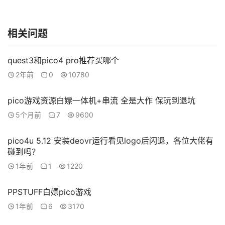
资
源
下
相关问题
载
quest3和pico4 pro推荐买哪个
V
2年前
0
10780
R
论
pico游戏资源白嫖一体机+串流 全是大作 保玩到退坑
坛
5个月前
7
9600
社
区
pico4u 5.12 安装deovr运行看见logo后闪退，各位大佬有
碰到吗？
1年前
1
1220
PPSTUFF白嫖pico游戏
1年前
6
3170