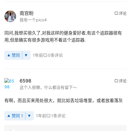
南宫盼
评论
我有一个pico4
同问,我想买很久了,对我这样的健身爱好者,有这个追踪器很有
用,但是确实有很多游戏用不着这个追踪器.
赞同
1年前
0条评论
6598
评论
这个人很懒，什么都没有留下～
首
有啊，而且买来用处很大，就比如丢垃圾堆里，或者放着落灰
页
赞同 1
1年前
1条评论
行
业